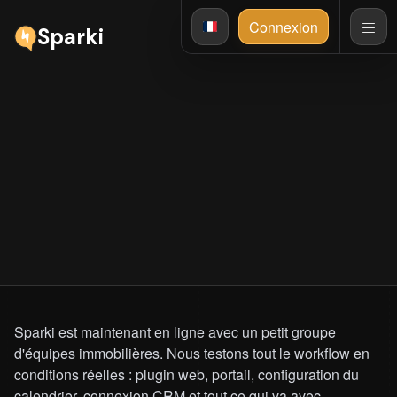
Connexion
Sparki
17 juillet 2026
Vraies équipes, vrais retours
Sparki est en ligne avec un petit groupe d'équipes
immobilières. Nous avançons vers une mise sur le marché
limitée. Laissez vos coordonnées pour être parmi les
premiers.
Sparki est maintenant en ligne avec un petit groupe
d'équipes immobilières. Nous testons tout le workflow en
conditions réelles : plugin web, portail, configuration du
calendrier, connexion CRM et tout ce qui va avec.