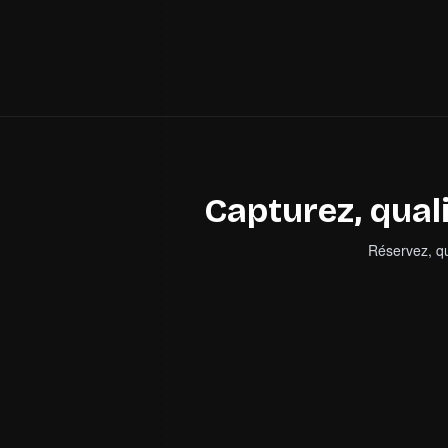
Capturez, qual
Réservez, qu
CAPTURER
4
fonctionnal
Partage d'agenda