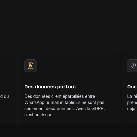
 démo
ations plus claires
Du temps pour l'essentiel
Des données partout
Occ
nd du
Des données client éparpillées entre
La r
WhatsApp, e-mail et tableurs ne sont pas
pren
seulement désordonnées. Avec le GDPR,
déjà
c'est un risque.