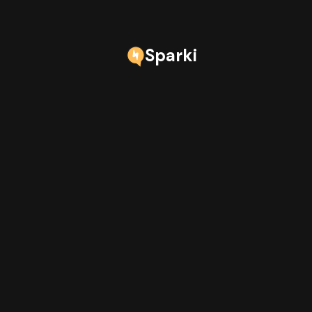
Sparki
Plus de lead
d'admin.
Sparki aide les équipes immobilièr
prochaines étapes réservées, po
les clients, pas avec les calendrie