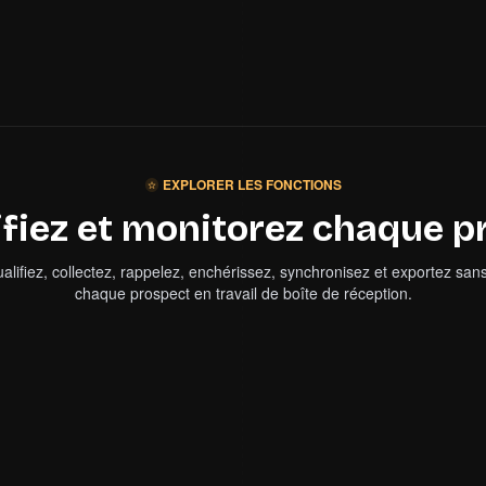
EXPLORER LES FONCTIONS
ifiez et monitorez chaque p
alifiez, collectez, rappelez, enchérissez, synchronisez et exportez san
chaque prospect en travail de boîte de réception.
QUALIFIER
MON
ités
4
fonctionnalités
Prévalider les leads