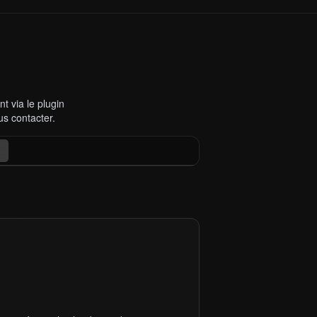
t via le plugin
us contacter.
Open website