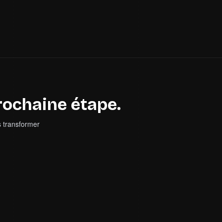
rochaine étape.
s transformer
ITORER
4
fonctionnalités
Portail client