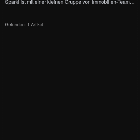
Sparki ist mit einer kleinen Gruppe von Immobilien-Teams live. Wir arbeiten auf einen begrenzten Marktstart hin. Hinterlasse deine Daten, um als Erste:r informiert zu werden.
Gefunden: 1
Artikel